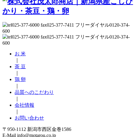
お 米
｜
茶 豆
｜
鶏 卵
｜
品質へのこだわり
｜
会社情報
｜
お問い合わせ
〒950-1112 新潟市西区金巻1586
E-Mail info@motarou.co.jp