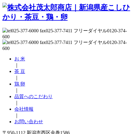
お 米
｜
茶 豆
｜
鶏 卵
｜
品質へのこだわり
｜
会社情報
｜
お問い合わせ
〒950-1112 新潟市西区金巻1586