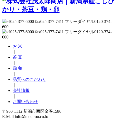
お 米
｜
茶 豆
｜
鶏 卵
｜
品質へのこだわり
｜
会社情報
｜
お問い合わせ
〒950-1112 新潟市西区金巻1586
E-Mail info@motarou.co.jp