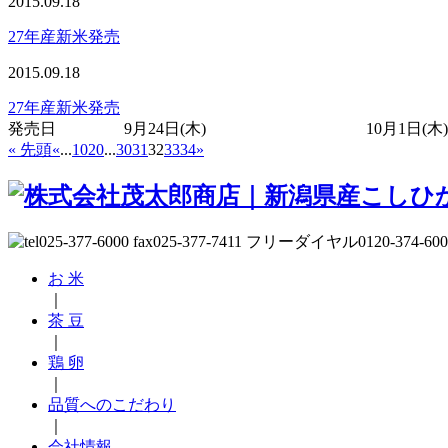
2015.09.18
27年産新米発売
2015.09.18
27年産新米発売
発売日 9月24日(木) 10月1日(木
« 先頭
«
...
10
20
...
30
31
32
33
34
»
お 米
｜
茶 豆
｜
鶏 卵
｜
品質へのこだわり
｜
会社情報