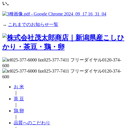
い。
→
これまでのお知らせ一覧
お 米
｜
茶 豆
｜
鶏 卵
｜
品質へのこだわり